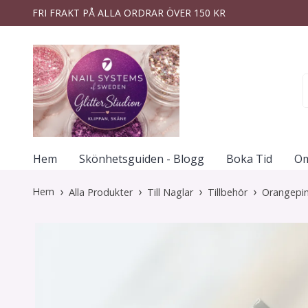
FRI FRAKT PÅ ALLA ORDRAR ÖVER 150 KR
Hem
Skönhetsguiden - Blogg
Boka Tid
Om
Hem
Alla Produkter
Till Naglar
Tillbehör
Orangepin