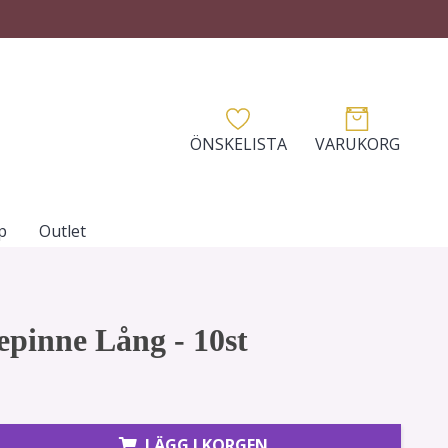
ÖNSKELISTA
VARUKORG
p
Outlet
pinne Lång - 10st
LÄGG I KORGEN