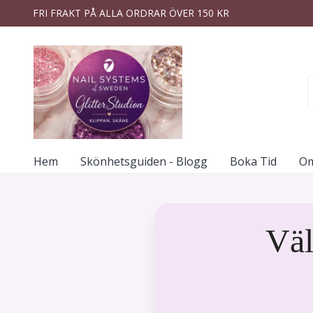
FRI FRAKT PÅ ALLA ORDRAR ÖVER 150 KR
Hem
Skönhetsguiden - Blogg
Boka Tid
Om
Väl