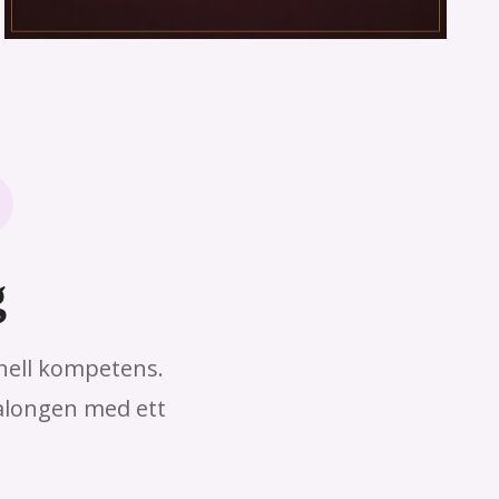
g
onell kompetens.
salongen med ett