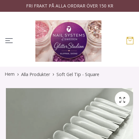
FRI FRAKT PÅ ALLA ORDRAR ÖVER 150 KR
Hem
Alla Produkter
Soft Gel Tip - Square