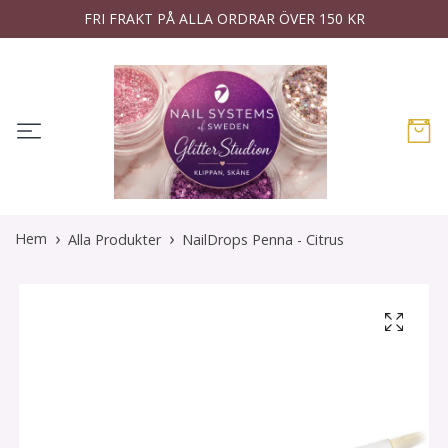
FRI FRAKT PÅ ALLA ORDRAR ÖVER 150 KR
Hem
Alla Produkter
NailDrops Penna - Citrus