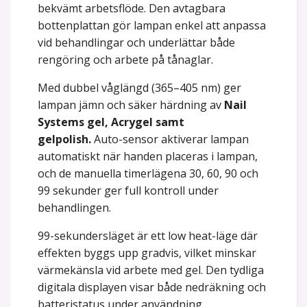
bekvämt arbetsflöde. Den avtagbara
bottenplattan gör lampan enkel att anpassa
vid behandlingar och underlättar både
rengöring och arbete på tånaglar.
Med dubbel våglängd (365–405 nm) ger
lampan jämn och säker härdning av
Nail
Systems gel, Acryge
l samt
gelpolish.
Auto-sensor aktiverar lampan
automatiskt när handen placeras i lampan,
och de manuella timerlägena 30, 60, 90 och
99 sekunder ger full kontroll under
behandlingen.
99-sekundersläget är ett low heat-läge där
effekten byggs upp gradvis, vilket minskar
värmekänsla vid arbete med gel. Den tydliga
digitala displayen visar både nedräkning och
batteristatus under användning.