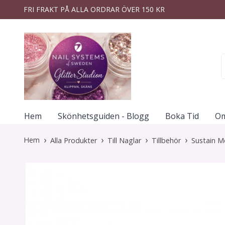
FRI FRAKT PÅ ALLA ORDRAR ÖVER 150 KR
Hem
Skönhetsguiden - Blogg
Boka Tid
Om
Hem
Alla Produkter
Till Naglar
Tillbehör
Sustain M