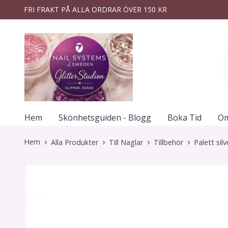
FRI FRAKT PÅ ALLA ORDRAR ÖVER 150 KR
Hem
Skönhetsguiden - Blogg
Boka Tid
Om
Hem
Alla Produkter
Till Naglar
Tillbehör
Palett sil