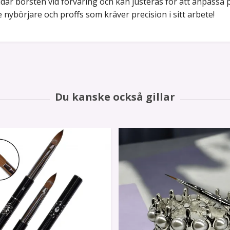
ddar borsten vid förvaring och kan justeras för att anpassa
nybörjare och proffs som kräver precision i sitt arbete!