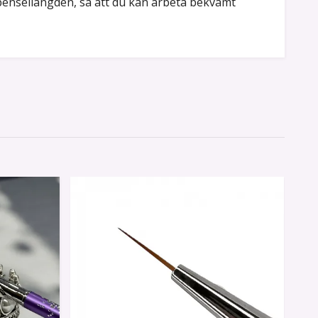
 pensellängden, så att du kan arbeta bekvämt