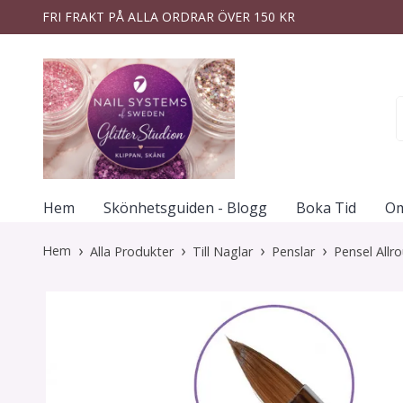
FRI FRAKT PÅ ALLA ORDRAR ÖVER 150 KR
Hem
Skönhetsguiden - Blogg
Boka Tid
Om
Hem
Alla Produkter
Till Naglar
Penslar
Pensel Allr