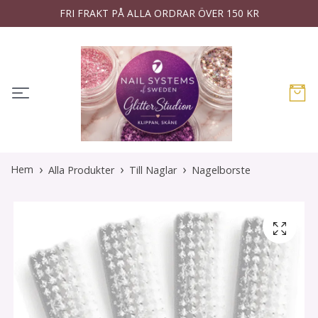
FRI FRAKT PÅ ALLA ORDRAR ÖVER 150 KR
Hem
Alla Produkter
Till Naglar
Nagelborste