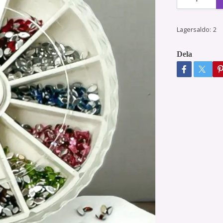
Lagersaldo:
2
Dela