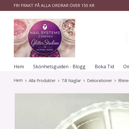
FRI FRAKT PÅ ALLA ORDRAR ÖVER 150 KR
Hem
Skönhetsguiden - Blogg
Boka Tid
Om
Hem
Alla Produkter
Till Naglar
Dekorationer
Rhine