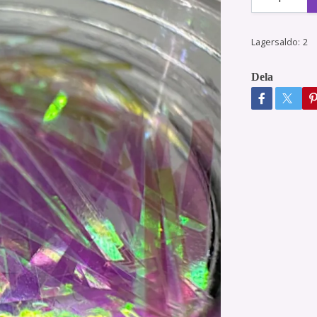
Lagersaldo:
2
Dela