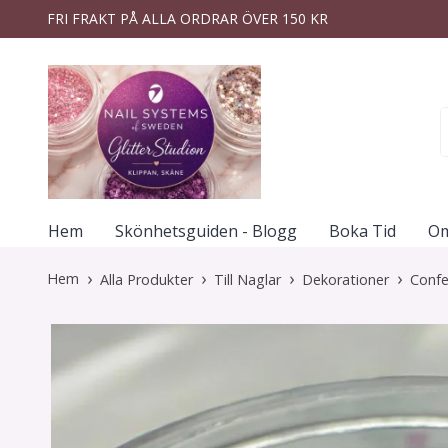
FRI FRAKT PÅ ALLA ORDRAR ÖVER 150 KR
Hem
Skönhetsguiden - Blogg
Boka Tid
Om
Hem
Alla Produkter
Till Naglar
Dekorationer
Confe