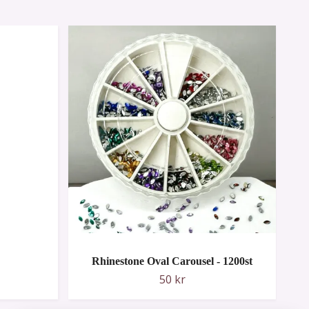
Rhinestone Oval Carousel - 1200st
50 kr