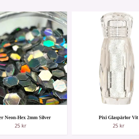
ter Neon-Hex 2mm Silver
Pixi Glaspärlor Vit
25 kr
25 kr