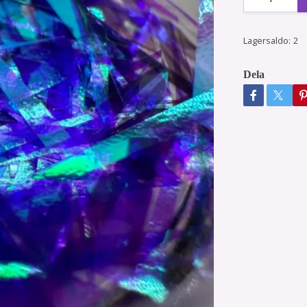
Lagersaldo:
2
Dela